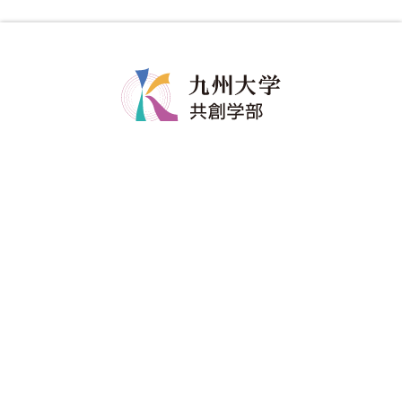
共創学部について
共創学部の教育
学部長メッセージ
カリキュラム
コンセプト
教育のポイント
ポリシー
ディグリープロジェクト
教員紹介
卒業生の進路
共創学部へのご寄附
入試情報
在学生
アドミッションポリシー
修学関係
資料請求
留学情報
進学説明会・イベント
学生生活支援
受験生へのメッセージ
進路情報
海外からの入学を考えている方へ
各種証明書・届出書類