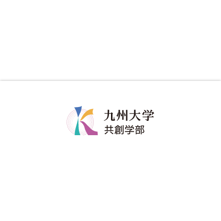
共創学部について
共創学部の教育
学部長メッセージ
カリキュラム
コンセプト
教育のポイント
ポリシー
ディグリープロジェクト
教員紹介
卒業生の進路
共創学部へのご寄附