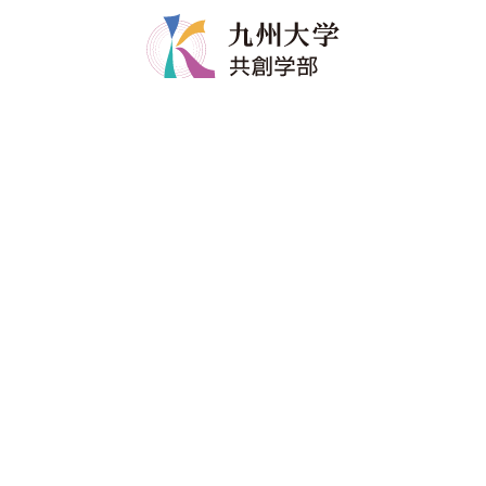
共創学部について
共創学部の教育
学部長メッセージ
カリキュラム
コンセプト
教育のポイント
ポリシー
ディグリープロジェクト
教員紹介
卒業生の進路
共創学部へのご寄附
入試情報
在学生
アドミッションポリシー
修学関係
資料請求
留学情報
進学説明会・イベント
学生生活支援
受験生へのメッセージ
進路情報
海外からの入学を考えている方へ
各種証明書・届出書類
学生の活動
卒業生・同窓会
アクセス