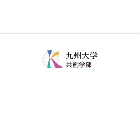
共創学部について
共創学部の教育
学部長メッセージ
カリキュラム
コンセプト
教育のポイント
ポリシー
ディグリープロジェクト
教員紹介
卒業生の進路
共創学部へのご寄附
入試情報
在学生
アドミッションポリシー
修学関係