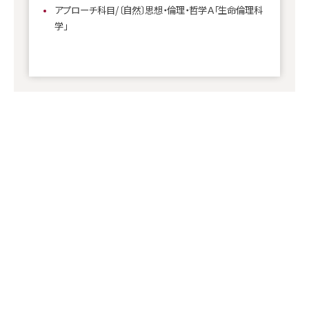
アプローチ科目/〔自然〕思想・倫理・哲学Ａ「生命倫理科
学」