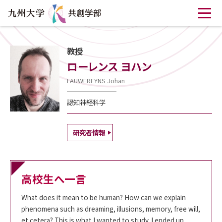
教授
ローレンス ヨハン
LAUWEREYNS Johan
認知神経科学
研究者情報
高校生へ一言
What does it mean to be human? How can we explain
phenomena such as dreaming, illusions, memory, free will,
et cetera? This is what I wanted to study. I ended up