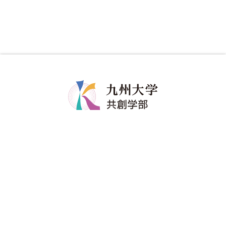
共創学部について
共創学部の教育
学部長メッセージ
カリキュラム
コンセプト
教育のポイント
ポリシー
ディグリープロジェクト
教員紹介
卒業生の進路
共創学部へのご寄附
入試情報
在学生
アドミッションポリシー
修学関係