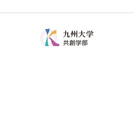
共創学部について
共創学部の教育
学部長メッセージ
カリキュラム
コンセプト
教育のポイント
ポリシー
ディグリープロジェクト
教員紹介
卒業生の進路
共創学部へのご寄附
入試情報
在学生
アドミッションポリシー
修学関係
資料請求
留学情報
進学説明会・イベント
学生生活支援
受験生へのメッセージ
進路情報