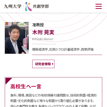
准教授
木附 晃実
KITSUKI Akinori
開発経済学、応用ミクロ計量経済学、政策評価
研究者情報
高校生へ一言
食料、環境、貧困などの地球規模の諸問題は、技術的側面・経済的
側面・文化的側面など様々な側面から取り組む必要があります。
自らの専門性を磨き、多様なバックグラウンドの人達と協働しなが