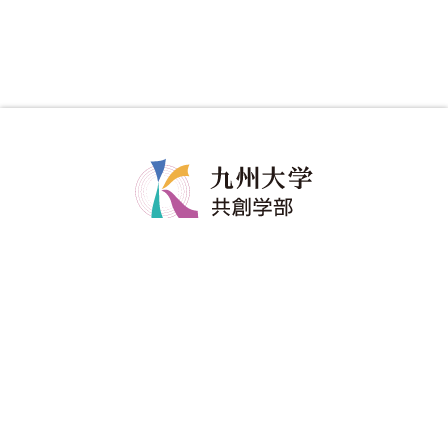
共創学部について
共創学部の教育
学部長メッセージ
カリキュラム
コンセプト
教育のポイント
ポリシー
ディグリープロジェクト
教員紹介
卒業生の進路
共創学部へのご寄附
入試情報
在学生
アドミッションポリシー
修学関係