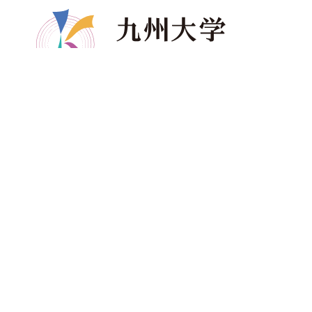
共創学部について
共創学部の教育
入
学部長メッセージ
カリキュラム
ア
コンセプト
教育のポイント
資
ポリシー
ディグリープロジェクト
進
教員紹介
卒業生の進路
受
共創学部へのご寄附
海
い
よくある質問
パンフレット・資料ダウンロード
サイトポリシー