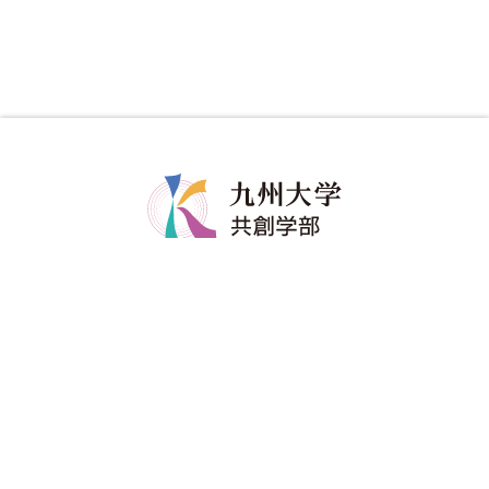
共創学部について
共創学部の教育
学部長メッセージ
カリキュラム
コンセプト
教育のポイント
ポリシー
ディグリープロジェクト
教員紹介
卒業生の進路
共創学部へのご寄附
入試情報
在学生
アドミッションポリシー
修学関係