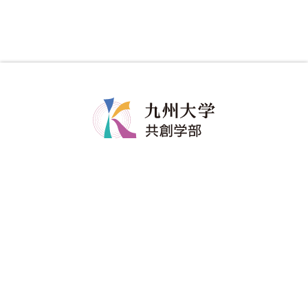
共創学部について
共創学部の教育
学部長メッセージ
カリキュラム
コンセプト
教育のポイント
ポリシー
ディグリープロジェクト
教員紹介
卒業生の進路
共創学部へのご寄附
入試情報
在学生
アドミッションポリシー
修学関係
資料請求
留学情報