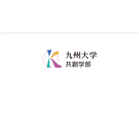
共創学部について
共創学部の教育
学部長メッセージ
カリキュラム
コンセプト
教育のポイント
ポリシー
ディグリープロジェクト
教員紹介
卒業生の進路
共創学部へのご寄附
入試情報
在学生
アドミッションポリシー
修学関係