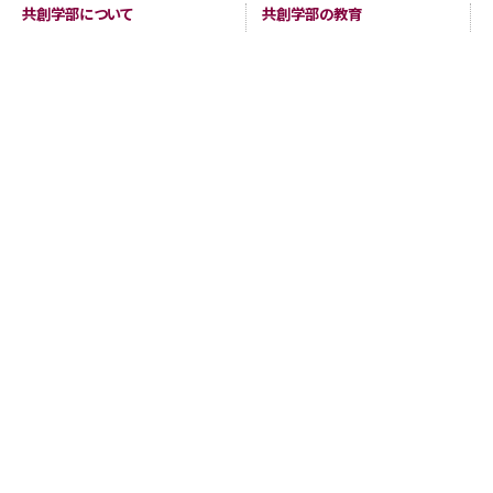
共創学部について
共創学部の教育
学部長メッセージ
カリキュラム
コンセプト
教育のポイント
ポリシー
ディグリープロジェクト
教員紹介
卒業生の進路
共創学部へのご寄附
入試情報
在学生
アドミッションポリシー
修学関係
資料請求
留学情報
進学説明会・イベント
学生生活支援
受験生へのメッセージ
進路情報
海外からの入学を考えている方へ
各種証明書・届出書類
学生の活動
卒業生・同窓会
アクセス
お問い合わせ
卒業後の証明書交付
共創学部PRサイト
同窓会
よくある質問