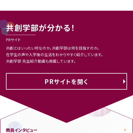
共創学部が分かる！
2026.03.09
2026.07.30
2022.07.22
2026.07.24
2026.02.10
2026.07.23
2026.04.13
PRサイト
入試情報
イベント
卒業生
その他
入試情報
イベント
その他
共創とはいったい何なのか。共創学部は何を目指すのか。
令和8（2026）年度 共創学部
【重要】熊本地震の影響に伴う
共創学部生１期生の卒業イン
河合塾「Guideline」7・8月号に
令和8（2026）年度 共創学部学
韓国・釜慶大学校から学生10
共創学部の学生が福岡県知事
在学生の声や入学後の生活をわかりやすく紹介しています。
私費外国人留学生入試(4月入
オープンキャンパス参加につい
タビュー
共創学部が掲載されました
校推薦型選抜 合格発表
名が訪問 伊都キャンパスと
を表敬訪問！（令和7年度 富士
共創学部 先生紹介動画も掲載しています。
学)及び一般選抜(前期日程) 合
て
唐津で交流
スカウト章・菊スカウト章受章
格発表
者）
PRサイトを開く
教員インタビュー