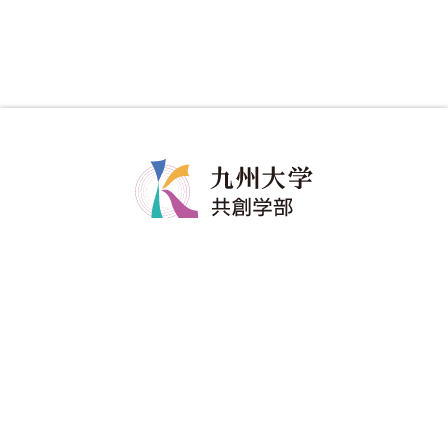
共創学部について
共創学部の教育
学部長メッセージ
カリキュラム
コンセプト
教育のポイント
ポリシー
ディグリープロジェクト
教員紹介
卒業生の進路
共創学部へのご寄附
入試情報
在学生
アドミッションポリシー
修学関係