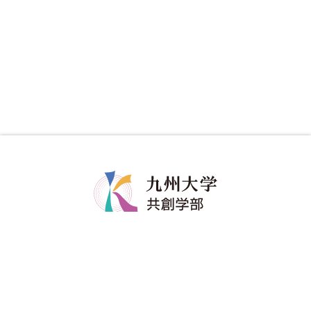
共創学部について
共創学部の教育
学部長メッセージ
カリキュラム
コンセプト
教育のポイント
ポリシー
ディグリープロジェクト
教員紹介
卒業生の進路