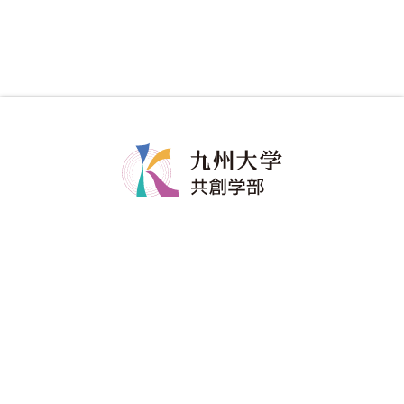
共創学部について
共創学部の教育
学部長メッセージ
カリキュラム
コンセプト
教育のポイント
ポリシー
ディグリープロジェクト
教員紹介
卒業生の進路
共創学部へのご寄附
入試情報
在学生
アドミッションポリシー
修学関係