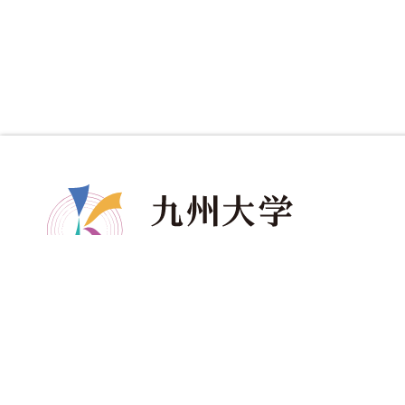
共創学部について
共創学部の教育
入
学部長メッセージ
カリキュラム
ア
コンセプト
教育のポイント
資
ポリシー
ディグリープロジェクト
進