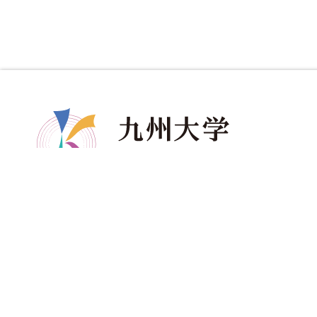
共創学部について
共創学部の教育
入
学部長メッセージ
カリキュラム
ア
コンセプト
教育のポイント
資
ポリシー
ディグリープロジェクト
進
教員紹介
卒業生の進路
受
共創学部へのご寄附
海
い