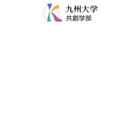
共創学部について
共創学部の教育
学部長メッセージ
カリキュラム
コンセプト
教育のポイント
ポリシー
ディグリープロジェクト
教員紹介
卒業生の進路
共創学部へのご寄附
入試情報
在学生
アドミッションポリシー
修学関係
資料請求
留学情報
進学説明会・イベント
学生生活支援
受験生へのメッセージ
進路情報
海外からの入学を考えている方へ
各種証明書・届出書類
学生の活動
卒業生・同窓会
アクセス