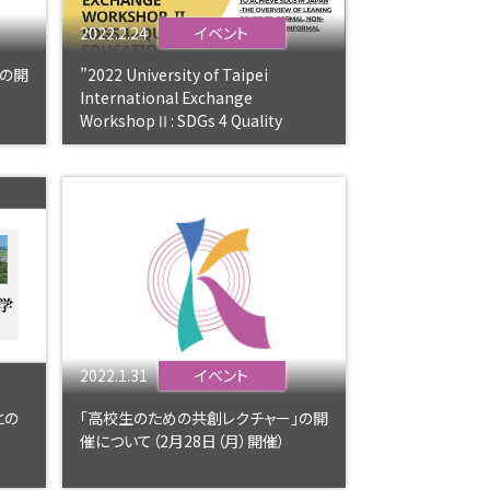
2022.2.24
イベント
」の開
”2022 University of Taipei
International Exchange
WorkshopⅡ: SDGs 4 Quality
Education”を開催しました。
2022.1.31
イベント
との
「高校生のための共創レクチャー」の開
催について（2月28日（月）開催）