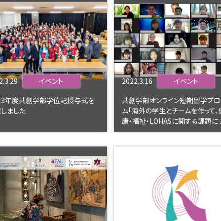
2.3.29
イベント
2022.3.16
イベント
和3年度共創学部学位記授与式を
共創学部オンライン短期留学プロ
しました
ム「海外の学生とチームを作って、
康・福祉・LOHASに関する課題に
レンジしよう」