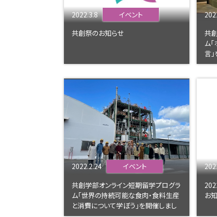
2022.3.8
イベント
202
共創祭のお知らせ
共
ム「
⾔」
2022.2.24
イベント
202
共創学部オンライン短期留学プログラ
20
ム「世界の持続可能な⾷⾁・⾷料⽣産
お知
と消費について学ぼう」を開催しまし
た。