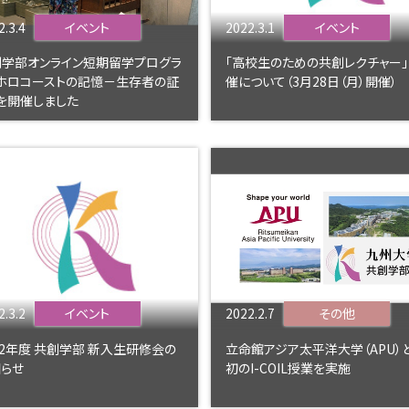
2.3.4
イベント
2022.3.1
イベント
創学部オンライン短期留学プログラ
「高校生のための共創レクチャー
ホロコーストの記憶－⽣存者の証
催について（3月28日（月）開催）
を開催しました
2.3.2
イベント
2022.2.7
その他
22年度 共創学部 新入生研修会の
立命館アジア太平洋大学（APU）
らせ
初のI-COIL授業を実施